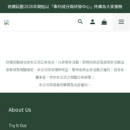
奇蹟莊園2026年開始以「專利成分與研發中心」持續為大家服務
奇蹟莊園2026年開始以「專利成分與研發中心」持續為大家服務
敏弱無患 奇蹟有感 全球首創研究無患子種仁油功效
奇蹟莊園2026年開始以「專利成分與研發中心」持續為大家服務
詳細活動辦法依本公司公告為主。凡參與本活動，即視同承認及接受本活動注
意事項及相關規定，本公司保有隨時修正、暫停或終止本活動之權利，若有未
盡事宜，悉依本公司之相關公告辦理；
本公司保留最終解釋及決定權利。
About Us
Try It Out