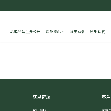
品牌營運重要公告
緣起初心
頭皮秀髮
臉部保養
遇見奇蹟
客戶
試用體驗
關於