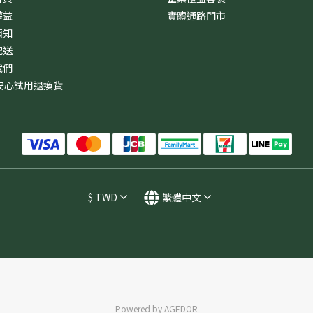
權益
實體通路門市
須知
配送
我們
安心試用退換貨
$
TWD
繁體中文
Powered by AGEDOR