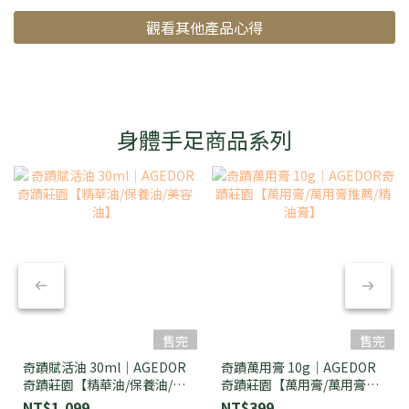
觀看其他產品心得
身體手足商品系列
售完
售完
奇蹟賦活油 30ml｜AGEDOR
奇蹟萬用膏 10g｜AGEDOR
奇蹟莊園【精華油/保養油/美
奇蹟莊園【萬用膏/萬用膏推
容油】
薦/精油膏】
NT$1,099
NT$399