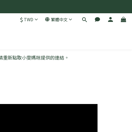
$
TWD
繁體中文
，請重新點取小雯媽咪提供的連結。