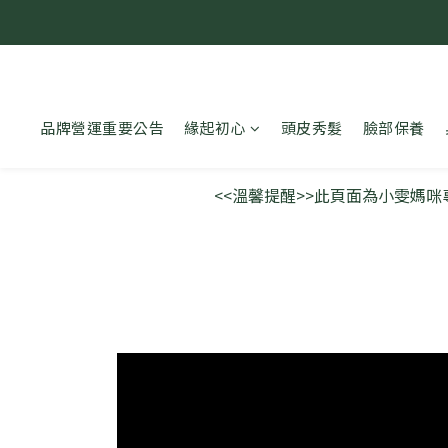
品牌營運重要公告
緣起初心
頭皮秀髮
臉部保養
<<溫馨提醒>>此頁面為小雯媽