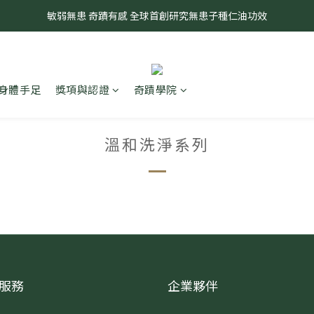
奇蹟莊園2026年開始以「專利成分與研發中心」持續為大家服務
敏弱無患 奇蹟有感 全球首創研究無患子種仁油功效
奇蹟莊園2026年開始以「專利成分與研發中心」持續為大家服務
身體手足
獎項與認證
奇蹟學院
溫和洗淨系列
服務
企業夥伴