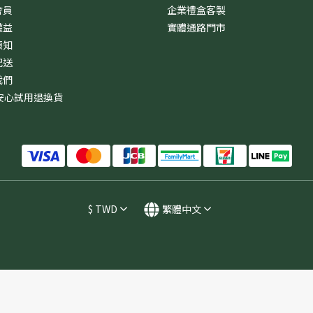
會員
企業禮盒客製
權益
實體通路門市
須知
配送
我們
安心試用退換貨
$
TWD
繁體中文