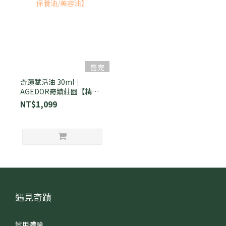
售完
奇蹟賦活油 30ml｜
AGEDOR奇蹟莊園【精華
油/保養油/美容油】
NT$1,099
遇見奇蹟
試用體驗