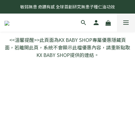
奇蹟莊園2026年開始以「專利成分與研發中心」持續為大家服務
敏弱無患 奇蹟有感 全球首創研究無患子種仁油功效
奇蹟莊園2026年開始以「專利成分與研發中心」持續為大家服務
<<溫馨提醒>>此頁面為KX BABY SHOP專屬優惠隱藏頁
面，若離開此頁，系統不會顯示此檔優惠內容，請重新點取
KX BABY SHOP提供的連結。