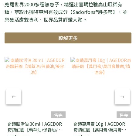
蒐羅世界2000多種無患子，精選出喜瑪拉雅高山區稀有
種，萃取出獨特專利有效成分【Sadorfons®胜多棻】，並
榮獲活膚雙專利、世界品質評鑑大賞。
瞭解更多
售完
售完
奇蹟賦活油 30ml｜AGEDOR
奇蹟萬用膏 10g｜AGEDOR
奇蹟莊園【精華油/保養油/美
奇蹟莊園【萬用膏/萬用膏推
容油】
薦/精油膏】