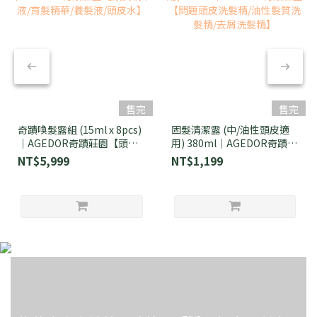
售完
售完
奇蹟喚髮露組 (15ml x 8pcs)
固髮清潔露 (中/油性頭皮適
｜AGEDOR奇蹟莊園【頭皮
用) 380ml｜AGEDOR奇蹟莊
精華液/育髮精華/養髮液/頭
園【問題頭皮洗髮精/油性髮
NT$5,999
NT$1,199
皮水】
質洗髮精/去屑洗髮精】