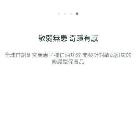
敏弱無患 奇蹟有感
全球首創研究無患子種仁油功效 開發針對敏弱肌膚的
修護型保養品