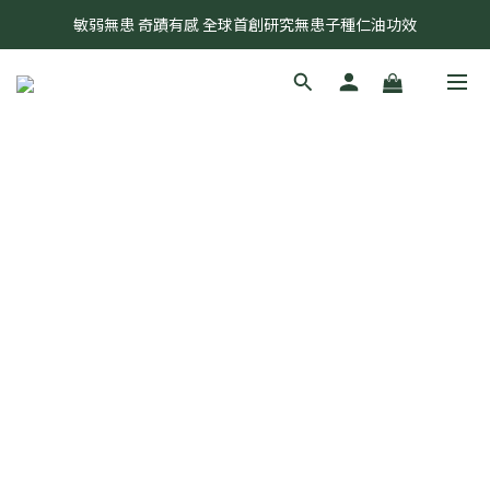
奇蹟莊園2026年開始以「專利成分與研發中心」持續為大家服務
敏弱無患 奇蹟有感 全球首創研究無患子種仁油功效
奇蹟莊園2026年開始以「專利成分與研發中心」持續為大家服務