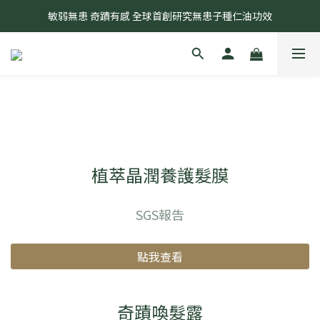
奇蹟莊園2026年開始以「專利成分與研發中心」持續為大家服務
敏弱無患 奇蹟有感 全球首創研究無患子種仁油功效
奇蹟莊園2026年開始以「專利成分與研發中心」持續為大家服務
植萃晶潤養護髮膜
SGS報告
點我查看
奇蹟喚髮露