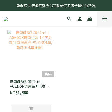
奇蹟莊園2026年開始以「專利成分與研發中心」持續為大家服務
敏弱無患 奇蹟有感 全球首創研究無患子種仁油功效
奇蹟莊園2026年開始以「專利成分與研發中心」持續為大家服務
售完
奇蹟御顏乳霜 50ml｜
AGEDOR奇蹟莊園【抗老
乳霜/乳霜推薦/乳液/修復
NT$1,580
乳霜/敏感肌乳霜推薦】